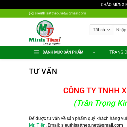
CHÀO MỪNG BẠ
Bỏ
sieuthisatthep.net@gmail.com
qua
nội
Tìm
dung
kiếm:
TRANG 
DANH MỤC SẢN PHẨM
TƯ VẤN
CÔNG TY TNHH X
(Trân Trọng K
Để được tư vấn về sản phẩm quý khách hàng vui 
Mr. Tiến
, Email:
sieuthisatthep.net@gmail.com