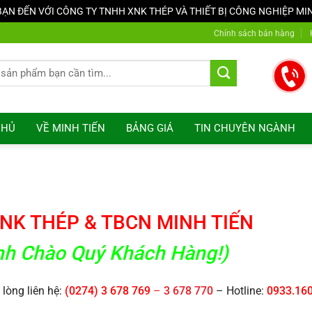
N ĐẾN VỚI CÔNG TY TNHH XNK THÉP VÀ THIẾT BỊ CÔNG NGHIỆP MI
Chính sách bán hàng
CHỦ
VỀ MINH TIẾN
BẢNG GIÁ
TIN CHUYÊN NGÀNH
NK THÉP & TBCN MINH TIẾN
ính Chào Quý Khách Hàng!)
lòng liên hệ:
(0274) 3 678 769
–
3 678 770
– Hotline:
0933.160