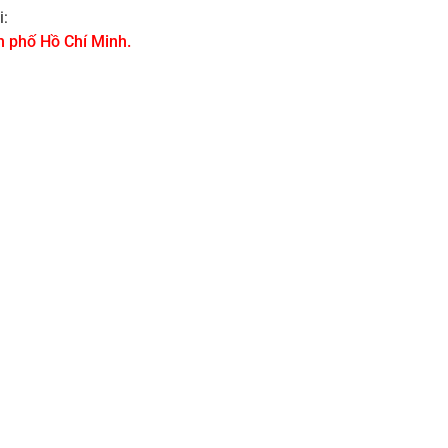
i:
 phố Hồ Chí Minh.