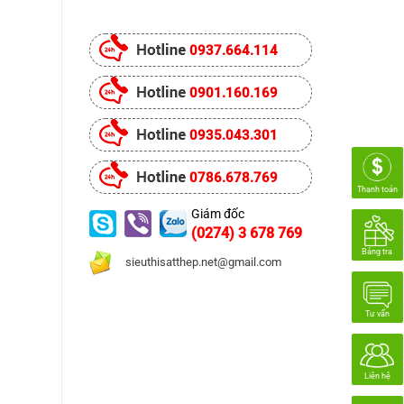
0937.664.114
0901.160.169
0935.043.301
0786.678.769
Thanh toán
Giám đốc
(0274) 3 678 769
Bảng tra
sieuthisatthep.net@gmail.com
Tư vấn
Liên hệ