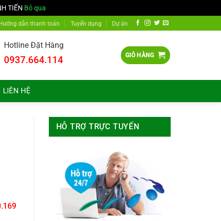
NH TIẾN
Bỏ qua
Hướng dẫn thanh toán
Tuyển dụng
Dự án
Hotline Đặt Hàng
GIỎ HÀNG
0937.664.114
LIÊN HỆ
HỖ TRỢ TRỰC TUYẾN
.169