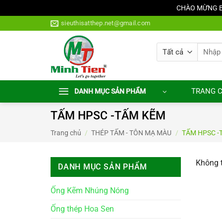
CHÀO MỪNG BẠ
Bỏ
sieuthisatthep.net@gmail.com
qua
nội
Tìm
dung
kiếm:
TRANG 
DANH MỤC SẢN PHẨM
TẤM HPSC -TẤM KẼM
Trang chủ
/
THÉP TẤM - TÔN MẠ MÀU
/
TẤM HPSC -
Không t
DANH MỤC SẢN PHẨM
Ống Kẽm Nhúng Nóng
Ống thép Hoa Sen