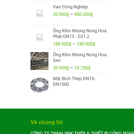
1.008₫
Van Công Nghiệp
20.000
₫
–
850.000
₫
Khoảng
giá:
từ
Ống Kẽm Nhúng Nóng Hoà
20.000₫
Phát DN15 - D21.2
đến
188.000
₫
–
240.000
₫
Khoảng
850.000₫
giá:
Ống Kẽm Nhúng Nóng Hoa
từ
Sen
188.000₫
20.950
₫
–
23.250
₫
Khoảng
đến
giá:
240.000₫
Mặt Bích Thép DN15-
từ
DN1000
20.950₫
đến
23.250₫
Về chúng tôi
CÔNG TY TNHH XNK THÉP & THIẾT BỊ CÔNG NGHI