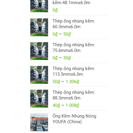
kẽm:48.1mmx6.0m
0
₫
Thép ống nhúng kẽm:
60.3mmx6.0m
0
₫
–
50
₫
Khoảng
giá:
Thép ống nhúng kẽm:
từ
75.6mmx6.0m
0₫
0
₫
–
50
₫
đến
Khoảng
50₫
giá:
Thép ống nhúng kẽm:
từ
113.5mmx6.0m
0₫
50
₫
–
1.306
đến
₫
Khoảng
50₫
giá:
Thép ống nhúng kẽm:
từ
88.3mmx6.0m
50₫
40
₫
–
1.008
₫
đến
Khoảng
1.306₫
giá:
Ống Kẽm Nhúng Nóng
từ
YOUFA (China)
40₫
đến