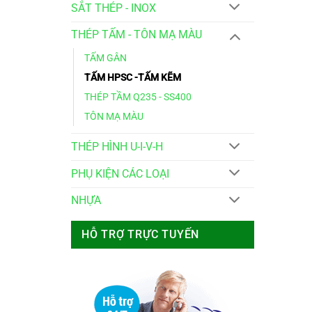
SẮT THÉP - INOX
THÉP TẤM - TÔN MẠ MÀU
TẤM GÂN
TẤM HPSC -TẤM KẼM
THÉP TẦM Q235 - SS400
TÔN MẠ MÀU
THÉP HÌNH U-I-V-H
PHỤ KIỆN CÁC LOẠI
NHỰA
HỖ TRỢ TRỰC TUYẾN