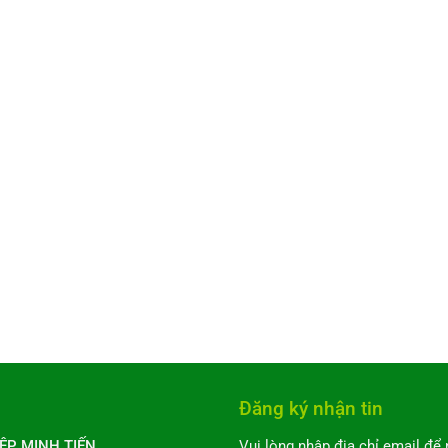
Đăng ký nhận tin
ỆP MINH TIẾN
Vui lòng nhập địa chỉ email để