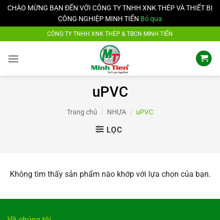
CHÀO MỪNG BẠN ĐẾN VỚI CÔNG TY TNHH XNK THÉP VÀ THIẾT BỊ
CÔNG NGHIỆP MINH TIẾN
Bỏ qua
Bỏ
CÔNG TY TNHH XNK THÉP & TBCN MINH TIẾN
qua
nội
dung
uPVC
Trang chủ
/
NHỰA
/
uPVC
LỌC
Không tìm thấy sản phẩm nào khớp với lựa chọn của bạn.
Về chúng tôi