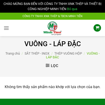
CHÀO MỪNG BẠN ĐẾN VỚI CÔNG TY TNHH XNK THÉP VÀ THIẾT BỊ
CÔNG NGHIỆP MINH TIẾN
Bỏ qua
Bỏ
CÔNG TY TNHH XNK THÉP & TBCN MINH TIẾN
qua
nội
dung
VUÔNG - LÁP ĐẶC
Trang chủ
/
SẮT THÉP - INOX
/
THÉP VUÔNG HỘP
/
VUÔNG -
LÁP ĐẶC
LỌC
Không tìm thấy sản phẩm nào khớp với lựa chọn của bạn.