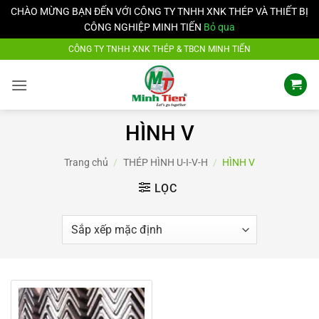
CHÀO MỪNG BẠN ĐẾN VỚI CÔNG TY TNHH XNK THÉP VÀ THIẾT BỊ
CÔNG NGHIỆP MINH TIẾN
Bỏ qua
Bỏ
CÔNG TY TNHH XNK THÉP & TBCN MINH TIẾN
qua
nội
dung
HÌNH V
Trang chủ
/
THÉP HÌNH U-I-V-H
/
HÌNH V
LỌC