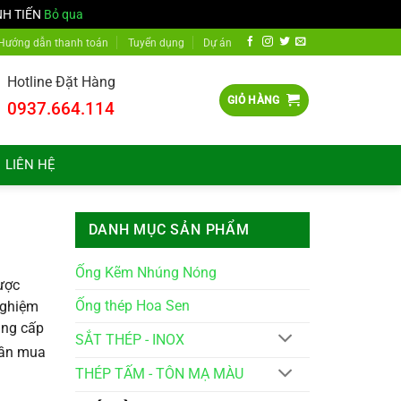
NH TIẾN
Bỏ qua
Hướng dẫn thanh toán
Tuyển dụng
Dự án
Hotline Đặt Hàng
GIỎ HÀNG
0937.664.114
LIÊN HỆ
DANH MỤC SẢN PHẨM
Ống Kẽm Nhúng Nóng
ược
Ống thép Hoa Sen
nghiệm
ung cấp
SẮT THÉP - INOX
cần mua
THÉP TẤM - TÔN MẠ MÀU