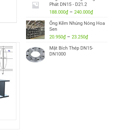
20.000₫
Phát DN15 - D21.2
đến
188.000
₫
–
240.000
₫
Khoảng
850.000₫
giá:
Ống Kẽm Nhúng Nóng Hoa
từ
Sen
188.000₫
20.950
₫
–
23.250
₫
Khoảng
đến
giá:
240.000₫
Mặt Bích Thép DN15-
từ
DN1000
20.950₫
đến
23.250₫