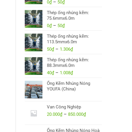
0
₫
–
50
₫
Khoảng
giá:
Thép ống nhúng kẽm:
từ
75.6mmx6.0m
0₫
0
₫
–
50
₫
đến
Khoảng
50₫
giá:
Thép ống nhúng kẽm:
từ
113.5mmx6.0m
0₫
50
₫
–
1.306
đến
₫
Khoảng
50₫
giá:
Thép ống nhúng kẽm:
từ
88.3mmx6.0m
50₫
40
₫
–
1.008
₫
đến
Khoảng
1.306₫
giá:
Ống Kẽm Nhúng Nóng
từ
YOUFA (China)
40₫
đến
1.008₫
Van Công Nghiệp
20.000
₫
–
850.000
₫
Khoảng
giá:
từ
Ống Kẽm Nhúng Nóng Hoà