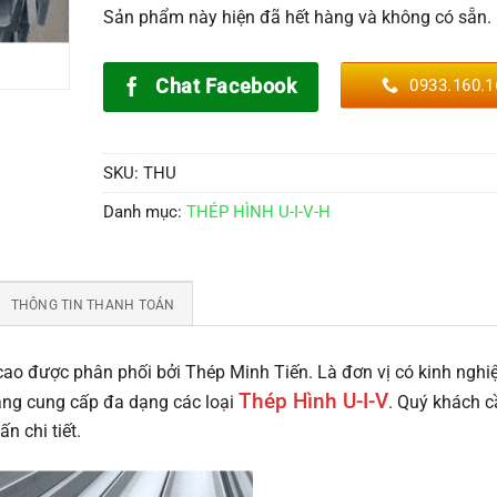
Sản phẩm này hiện đã hết hàng và không có sẵn.
Alternative:
Chat Facebook
0933.160.1
SKU:
THU
Danh mục:
THÉP HÌNH U-I-V-H
THÔNG TIN THANH TOÁN
ao được phân phối bởi Thép Minh Tiến. Là đơn vị có kinh ngh
Thép Hình U-I-V
ang cung cấp đa dạng các loại
. Quý khách c
n chi tiết.