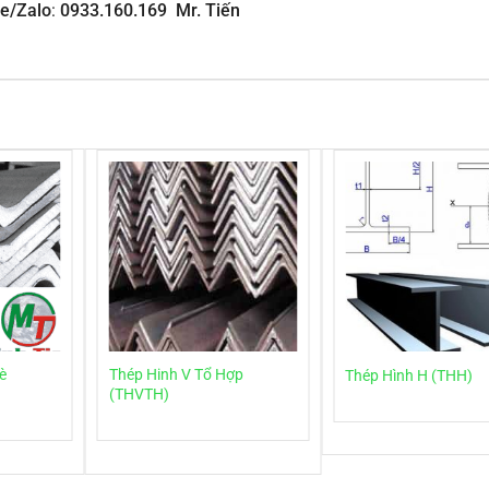
ne/Zalo
:
0933.160.169 Mr. Tiến
è
Thép Hinh V Tổ Hợp
Thép Hình H (THH)
(THVTH)