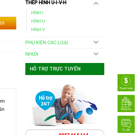
THÉP HÌNH U-I-V-H
HÌNH I
HÌNH U
69
HÌNH V
PHỤ KIỆN CÁC LOẠI
NHỰA
HỖ TRỢ TRỰC TUYẾN
Thanh toán
iệm
ần
Bảng tra
Tư vấn