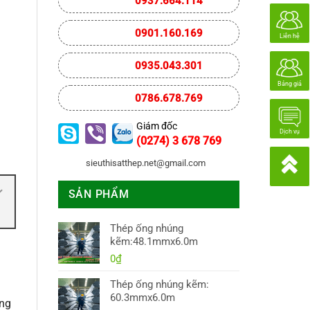
0937.664.114
0901.160.169
Liên hệ
0935.043.301
Bảng giá
0786.678.769
Giám đốc
Dịch vụ
(0274) 3 678 769
sieuthisatthep.net@gmail.com
SẢN PHẨM
Thép ống nhúng
kẽm:48.1mmx6.0m
0
₫
Thép ống nhúng kẽm:
60.3mmx6.0m
àng