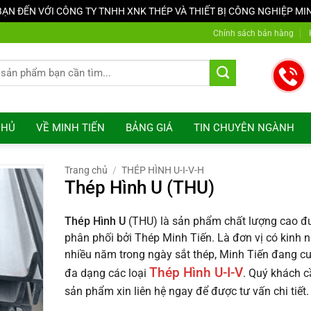
N ĐẾN VỚI CÔNG TY TNHH XNK THÉP VÀ THIẾT BỊ CÔNG NGHIỆP MI
Chính sách bán hàng
CHỦ
VỀ MINH TIẾN
BẢNG GIÁ
TIN CHUYÊN NGÀNH
Trang chủ
/
THÉP HÌNH U-I-V-H
Thép Hình U (THU)
Thép Hình U
(THU) là sản phẩm chất lượng cao đ
phân phối bởi Thép Minh Tiến. Là đơn vị có kinh 
nhiều năm trong ngày sắt thép, Minh Tiến đang c
Thép Hình U-I-V
đa dạng các loại
. Quý khách 
sản phẩm xin liên hệ ngay để được tư vấn chi tiết.