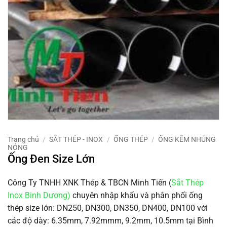
Trang chủ
/
SẮT THÉP - INOX
/
ỐNG THÉP
/
ỐNG KẼM NHÚNG
NÓNG
Ống Đen Size Lớn
Công Ty TNHH XNK Thép & TBCN Minh Tiến (
Sắt Thép
Inox Binh Dương)
chuyên nhập khẩu và phân phối ống
thép size lớn: DN250, DN300, DN350, DN400, DN100 với
các độ dày: 6.35mm, 7.92mmm, 9.2mm, 10.5mm tại Bình