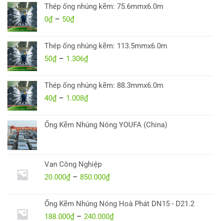
từ
Thép ống nhúng kẽm: 75.6mmx6.0m
0₫
–
Khoảng
0
₫
50
₫
đến
giá:
50₫
từ
Thép ống nhúng kẽm: 113.5mmx6.0m
0₫
–
Khoảng
50
₫
1.306
₫
đến
giá:
50₫
từ
Thép ống nhúng kẽm: 88.3mmx6.0m
50₫
–
Khoảng
40
₫
1.008
₫
đến
giá:
1.306₫
từ
Ống Kẽm Nhúng Nóng YOUFA (China)
40₫
đến
1.008₫
Van Công Nghiệp
–
Khoảng
20.000
₫
850.000
₫
giá:
từ
Ống Kẽm Nhúng Nóng Hoà Phát DN15 - D21.2
20.000₫
–
Khoảng
188.000
₫
240.000
₫
đến