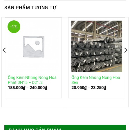
SẢN PHẨM TƯƠNG TỰ
-4%
Ống Kẽm Nhúng Nóng Hoà
Ống Kẽm Nhúng Nóng Hoa
Phát DN15 – D21.2
Sen
188.000
₫
–
240.000
₫
Khoảng
20.950
₫
–
23.250
₫
Khoảng
giá:
giá:
từ
từ
188.000₫
20.950₫
đến
đến
240.000₫
23.250₫