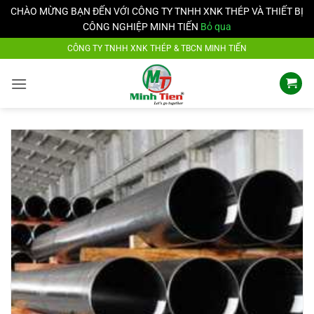
CHÀO MỪNG BẠN ĐẾN VỚI CÔNG TY TNHH XNK THÉP VÀ THIẾT BỊ
CÔNG NGHIỆP MINH TIẾN
Bỏ qua
Bỏ
CÔNG TY TNHH XNK THÉP & TBCN MINH TIẾN
qua
nội
dung