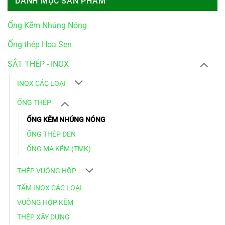
DANH MỤC SẢN PHẨM
Ống Kẽm Nhúng Nóng
Ống thép Hoa Sen
SẮT THÉP - INOX
INOX CÁC LOẠI
ỐNG THÉP
ỐNG KẼM NHÚNG NÓNG
ỐNG THÉP ĐEN
ỐNG MẠ KẼM (TMK)
THÉP VUÔNG HỘP
TẤM INOX CÁC LOẠI
VUÔNG HỘP KẼM
THÉP XÂY DỰNG