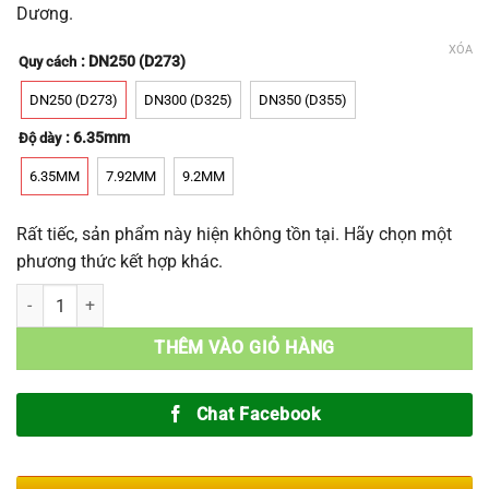
Dương.
XÓA
: DN250 (D273)
Quy cách
Alternative:
DN250 (D273)
DN300 (D325)
DN350 (D355)
: 6.35mm
Độ dày
6.35MM
7.92MM
9.2MM
Rất tiếc, sản phẩm này hiện không tồn tại. Hãy chọn một
phương thức kết hợp khác.
Ống Đen Size Lớn số lượng
THÊM VÀO GIỎ HÀNG
Chat Facebook