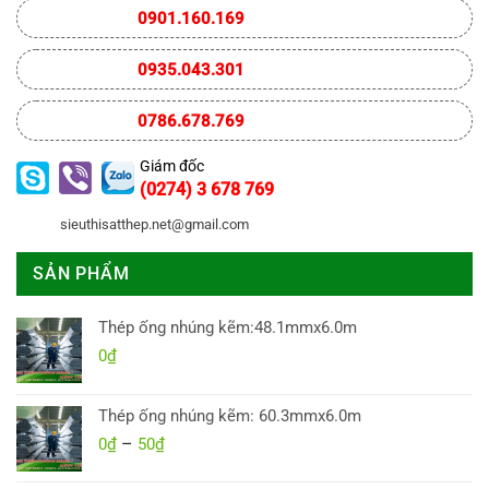
0901.160.169
0935.043.301
0786.678.769
Giám đốc
(0274) 3 678 769
sieuthisatthep.net@gmail.com
SẢN PHẨM
Thép ống nhúng kẽm:48.1mmx6.0m
0
₫
Thép ống nhúng kẽm: 60.3mmx6.0m
–
Khoảng
0
₫
50
₫
giá: