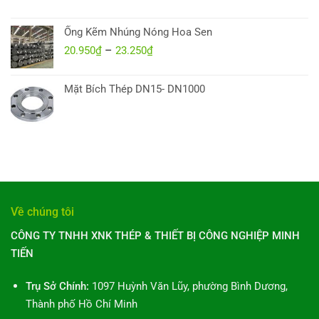
giá:
850.000₫
từ
Ống Kẽm Nhúng Nóng Hoa Sen
188.000₫
–
Khoảng
20.950
₫
23.250
₫
đến
giá:
240.000₫
từ
Mặt Bích Thép DN15- DN1000
20.950₫
đến
23.250₫
Về chúng tôi
CÔNG TY TNHH XNK THÉP & THIẾT BỊ CÔNG NGHIỆP MINH
TIẾN
Trụ Sở Chính:
1097 Huỳnh Văn Lũy, phường Bình Dương,
Thành phố Hồ Chí Minh