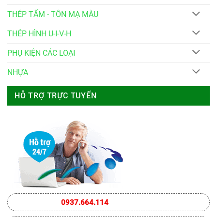
THÉP TẤM - TÔN MẠ MÀU
THÉP HÌNH U-I-V-H
PHỤ KIỆN CÁC LOẠI
NHỰA
HỖ TRỢ TRỰC TUYẾN
0937.664.114