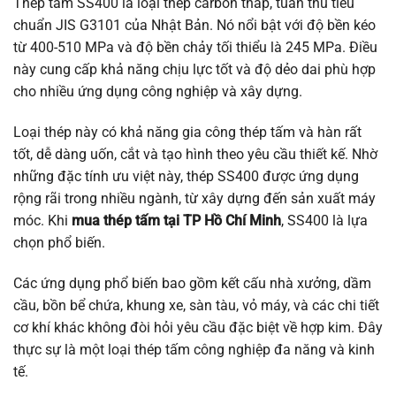
Thép tấm SS400 là loại thép carbon thấp, tuân thủ tiêu
chuẩn JIS G3101 của Nhật Bản. Nó nổi bật với độ bền kéo
từ 400-510 MPa và độ bền chảy tối thiểu là 245 MPa. Điều
này cung cấp khả năng chịu lực tốt và độ dẻo dai phù hợp
cho nhiều ứng dụng công nghiệp và xây dựng.
Loại thép này có khả năng gia công thép tấm và hàn rất
tốt, dễ dàng uốn, cắt và tạo hình theo yêu cầu thiết kế. Nhờ
những đặc tính ưu việt này, thép SS400 được ứng dụng
rộng rãi trong nhiều ngành, từ xây dựng đến sản xuất máy
móc. Khi
mua thép tấm tại TP Hồ Chí Minh
, SS400 là lựa
chọn phổ biến.
Các ứng dụng phổ biến bao gồm kết cấu nhà xưởng, dầm
cầu, bồn bể chứa, khung xe, sàn tàu, vỏ máy, và các chi tiết
cơ khí khác không đòi hỏi yêu cầu đặc biệt về hợp kim. Đây
thực sự là một loại thép tấm công nghiệp đa năng và kinh
tế.