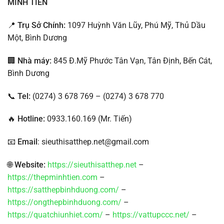
MINH TIẾN
📍
Trụ Sở Chính:
1097 Huỳnh Văn Lũy, Phú Mỹ, Thủ Dầu
Một, Bình Dương
🏢
Nhà máy:
845 Đ.Mỹ Phước Tân Vạn, Tân Định, Bến Cát,
Bình Dương
📞
Tel:
(0274) 3 678 769 – (0274) 3 678 770
🔥
Hotline:
0933.160.169 (Mr. Tiến)
📧
Email
: sieuthisatthep.net@gmail.com
🌐
Website:
https://sieuthisatthep.net
–
https://thepminhtien.com
–
https://satthepbinhduong.com/
–
https://ongthepbinhduong.com/
–
https://quatchiunhiet.com/
–
https://vattupccc.net/
–