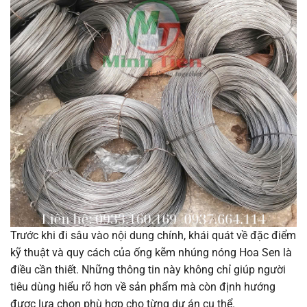
Trước khi đi sâu vào nội dung chính, khái quát về đặc điểm
kỹ thuật và quy cách của ống kẽm nhúng nóng Hoa Sen là
điều cần thiết. Những thông tin này không chỉ giúp người
tiêu dùng hiểu rõ hơn về sản phẩm mà còn định hướng
được lựa chọn phù hợp cho từng dự án cụ thể.