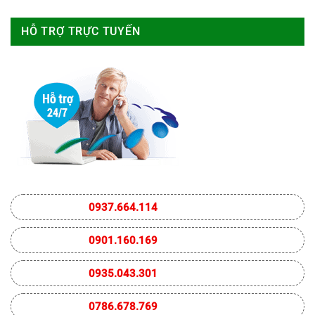
HỖ TRỢ TRỰC TUYẾN
0937.664.114
0901.160.169
0935.043.301
0786.678.769